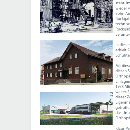
steht. I
wieder v
Sohn Aug
Ruckgabe
technisc
Ruckgabe
verantwo
In dies
erhielt 
Schuhtec
Mit die
diesen S
Orthopäd
Einlagen
1978 Alf
weiter. 
dieser Z
Eigenma
getroffe
das Unt
Orthopäd
Klaus Pe