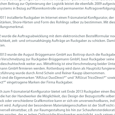
chen Beitrag zur Optimierung der Logistik leistet die ebenfalls 2009 aufgest
systems in Bezug auf Warenkontrolle und permanenter Auftragsverfolgung
2011 installierte Ruckgaber im Internet einen Fräsmaterial-Konfigurator, d
Stärken, Shore-Härten und Form des Rohlings selber zu bestimmen. Mit die
ellungsmerkmal.
2 wurde die Auftragsabwicklung mit dem elektronischen Bestellformular noc
ichkeit, zeit- und ortsunabhängig Aufträge an Ruckgaber zu schicken. Dami
ten.
2013 wurde die August Brüggemann GmbH aus Bottrop durch die Ruckgabe
e Verschmelzung zur Ruckgaber-Brüggemann GmbH, baut Ruckgaber seine Pos
ieschuhtechnik weiter aus. Mittelfristig ist eine Verschmelzung beider Un
ann GmbH firmieren werden. Rottenburg wird dann als Hauptsitz fungieren
tsführung wurde durch Arnd Schein und Reiner Kaupp übernommen.
3 sind die Eigenmarken "ARUcut DuoDirect®" und "ARUcut TricoDirect®" so
ect®" eingetragene Marken der Firma Ruckgaber.
ch zum Fräsmaterial-Konfigurator bietet seit Ende 2013 Ruckgaber einen Bez
ie hat der Handwerker die Möglichkeit, das Design der Bezugsstoffe selber z
ck oder verschiedene Grafikmotive kann er sich ein unverwechselbares, indivi
rt wird. Aufgrund der besonderen Materialeigenschaften ist der Stoff nich
versell einsetzbar, z.B. zur Raumgestaltung bis hin zur Schaufensterdekora
fen worden, der es jedem Orthopädie-Handwerker ermöglicht, nach seinen