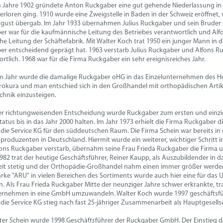
m Jahre 1902 gründete Anton Ruckgaber eine gut gehende Niederlassung in 
erloren ging. 1910 wurde eine Zweigstelle in Baden in der Schweiz eröffne
ust übergab. Im Jahr 1933 übernahmen Julius Ruckgaber und sein Bruder Al
r war für die kaufmännische Leitung des Betriebes verantwortlich und Al
he Leitung der Schäftefabrik. Mit Walter Koch trat 1950 ein junger Mann in d
r entscheidend geprägt hat. 1963 verstarb Julius Ruckgaber und Alfons R
rtlich. 1968 war für die Firma Ruckgaber ein sehr ereignisreiches Jahr.
em Jahr wurde die damalige Ruckgaber oHG in das Einzelunternehmen des H
Prokura und man entschied sich in den Großhandel mit orthopädischen Artik
hnik einzusteigen.
ser richtungweisenden Entscheidung wurde Ruckgaber zum ersten und einzi
tatus bis in das Jahr 2000 halten. Im Jahr 1973 erhielt die Firma Ruckgaber d
ie Service KG für den süddeutschen Raum. Die Firma Schein war bereits in 
produzenten in Deutschland. Hiermit wurde ein weiterer, wichtiger Schritt i
ons Ruckgaber verstarb, übernahm seine Frau Frieda Ruckgaber die Firma und
1982 trat der heutige Geschäftsführer, Reiner Kaupp, als Auszubildender i
eit stetig und der Orthopädie-Großhandel nahm einen immer größer werdend
rke "ARU" in vielen Bereichen des Sortiments wurde auch hier eine für d
n. Als Frau Frieda Ruckgaber Mitte der neunziger Jahre schwer erkrankte, t
ernehmen in eine GmbH umzuwandeln. Walter Koch wurde 1997 geschäftsfüh
ie Service KG stieg nach fast 25-jähriger Zusammenarbeit als Hauptgesells
ter Schein wurde 1998 Geschäftsführer der Ruckgaber GmbH. Der Einstieg de