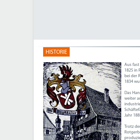
HISTORIE
Aus fas
1825 in
bei der 
1834 wu
Das Han
weiter a
industri
Schäftef
Jahr 188
Trotz d
Rotgerbe
produzie