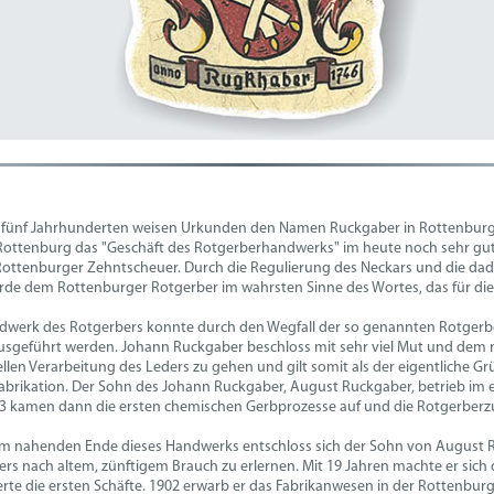
t fünf Jahrhunderten weisen Urkunden den Namen Ruckgaber in Rottenbur
 Rottenburg das "Geschäft des Rotgerberhandwerks" im heute noch sehr g
Rottenburger Zehntscheuer. Durch die Regulierung des Neckars und die dad
rde dem Rottenburger Rotgerber im wahrsten Sinne des Wortes, das für d
dwerk des Rotgerbers konnte durch den Wegfall der so genannten Rotger
usgeführt werden. Johann Ruckgaber beschloss mit sehr viel Mut und dem 
ellen Verarbeitung des Leders zu gehen und gilt somit als der eigentliche 
abrikation. Der Sohn des Johann Ruckgaber, August Ruckgaber, betrieb im 
3 kamen dann die ersten chemischen Gerbprozesse auf und die Rotgerberzun
em nahenden Ende dieses Handwerks entschloss sich der Sohn von August 
rs nach altem, zünftigem Brauch zu erlernen. Mit 19 Jahren machte er sich 
rte die ersten Schäfte. 1902 erwarb er das Fabrikanwesen in der Rottenbu