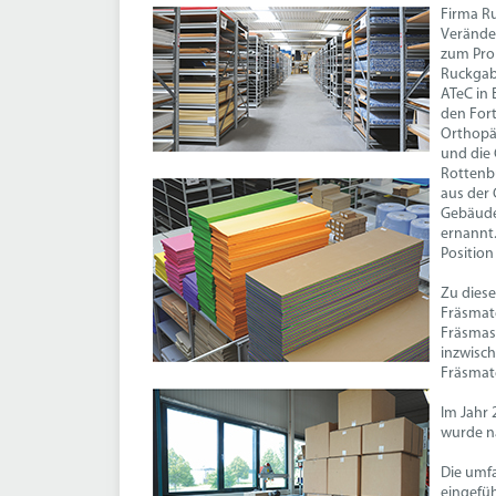
Firma Ru
Verände
zum Prok
Ruckgabe
ATeC in 
den Fort
Orthopäd
und die 
Rottenbu
aus der
Gebäude 
ernannt.
Position
Zu diese
Fräsmate
Fräsmasc
inzwisch
Fräsmate
Im Jahr 
wurde na
Die umfa
eingefüh