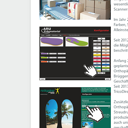
wesentli
Scanner
Im Jahr 
Farben, 
Alleinst
Seit 201
die Mögl
beschrit
Anfang 
geplant
Orthopäd
Brüggem
Geschäf
Seit 201
TricoDir
Zusätzli
Orthopäd
Streudru
produzie
auch uni
geschaf