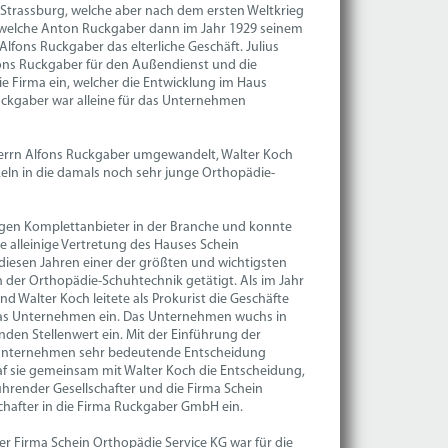
Strassburg, welche aber nach dem ersten Weltkrieg
t, welche Anton Ruckgaber dann im Jahr 1929 seinem
fons Ruckgaber das elterliche Geschäft. Julius
fons Ruckgaber für den Außendienst und die
ie Firma ein, welcher die Entwicklung im Haus
uckgaber war alleine für das Unternehmen
errn Alfons Ruckgaber umgewandelt, Walter Koch
eln in die damals noch sehr junge Orthopädie-
gen Komplettanbieter in der Branche und konnte
ie alleinige Vertretung des Hauses Schein
diesen Jahren einer der größten und wichtigsten
n der Orthopädie-Schuhtechnik getätigt. Als im Jahr
 Walter Koch leitete als Prokurist die Geschäfte
n das Unternehmen ein. Das Unternehmen wuchs in
en Stellenwert ein. Mit der Einführung der
as Unternehmen sehr bedeutende Entscheidung
raf sie gemeinsam mit Walter Koch die Entscheidung,
render Gesellschafter und die Firma Schein
chafter in die Firma Ruckgaber GmbH ein.
r Firma Schein Orthopädie Service KG war für die