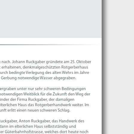
g nach. Johann Ruckgaber gründete am 25. Oktober
ut erhaltenen, denkmalgeschützten Rotgerberhaus
urch bedingte Verlegung des alten Wehrs im Jahre
ie Gerbung notwendige Wasser abgegraben.
bergraben unter nur sehr schweren Bedingungen
notwendigen Weitblick für die Zukunft den Weg der
Gründer der Firma Ruckgaber, der damaligen
elterlichen Haus das Rotgerberhandwerk weiter. Im
ft erlitt einen neuen schweren Schlag.
Ruckgaber, Anton Ruckgaber, das Handwerk des
dann im elterlichen Haus selbstständig und
rger Güterbahnhofstrasse, welches dort heute noch