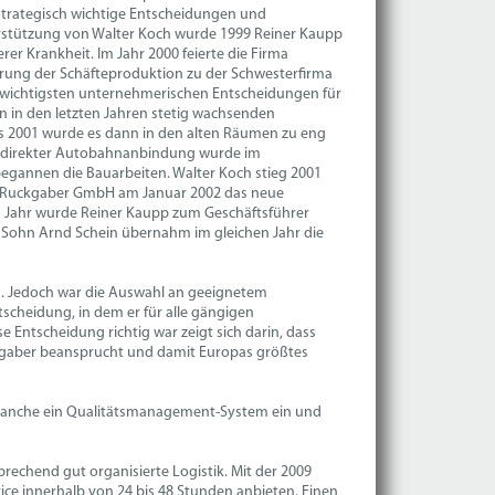
 strategisch wichtige Entscheidungen und
rstützung von Walter Koch wurde 1999 Reiner Kaupp
er Krankheit. Im Jahr 2000 feierte die Firma
erung der Schäfteproduktion zu der Schwesterfirma
r wichtigsten unternehmerischen Entscheidungen für
n in den letzten Jahren stetig wachsenden
ts 2001 wurde es dann in den alten Räumen zu eng
it direkter Autobahnanbindung wurde im
egannen die Bauarbeiten. Walter Koch stieg 2001
ma Ruckgaber GmbH am Januar 2002 das neue
n Jahr wurde Reiner Kaupp zum Geschäftsführer
n Sohn Arnd Schein übernahm im gleichen Jahr die
n. Jedoch war die Auswahl an geeignetem
tscheidung, in dem er für alle gängigen
e Entscheidung richtig war zeigt sich darin, dass
ckgaber beansprucht und damit Europas größtes
 Branche ein Qualitätsmanagement-System ein und
rechend gut organisierte Logistik. Mit der 2009
ice innerhalb von 24 bis 48 Stunden anbieten. Einen