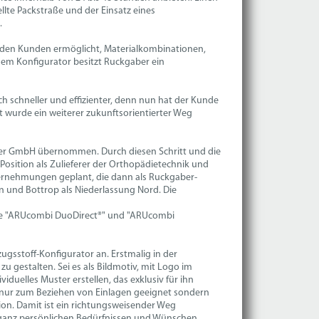
ellte Packstraße und der Einsatz eines
.
er den Kunden ermöglicht, Materialkombinationen,
sem Konfigurator besitzt Ruckgaber ein
h schneller und effizienter, denn nun hat der Kunde
t wurde ein weiterer zukunftsorientierter Weg
r GmbH übernommen. Durch diesen Schritt und die
ition als Zulieferer der Orthopädietechnik und
ternehmungen geplant, die dann als Ruckgaber-
 und Bottrop als Niederlassung Nord. Die
wie "ARUcombi DuoDirect®" und "ARUcombi
ugsstoff-Konfigurator an. Erstmalig in der
u gestalten. Sei es als Bildmotiv, mit Logo im
duelles Muster erstellen, das exklusiv für ihn
t nur zum Beziehen von Einlagen geeignet sondern
tion. Damit ist ein richtungsweisender Weg
 ganz persönlichen Bedürfnissen und Wünschen