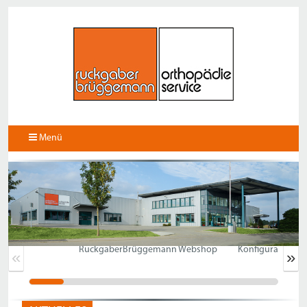
Menü
RuckgaberBrüggemann Webshop
Konfigurator Frä
«
»